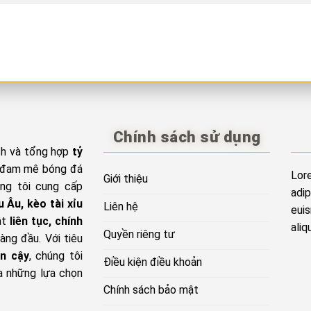
Chính sách sử dụng
ch và tổng hợp
tỷ
 đam mê bóng đá
Lor
Giới thiệu
ng tôi cung cấp
adi
 Âu, kèo tài xỉu
Liên hệ
eui
ật
liên tục, chính
aliq
Quyền riêng tư
àng đầu. Với tiêu
in cậy
, chúng tôi
Điều kiện điều khoản
a những lựa chọn
Chính sách bảo mật