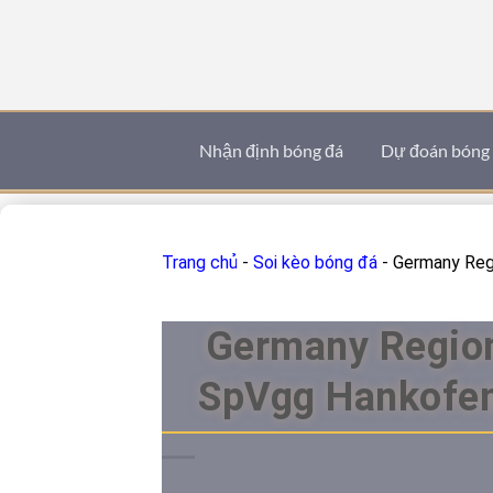
Chuyển
đến
nội
dung
Nhận định bóng đá
Dự đoán bóng
Trang chủ
-
Soi kèo bóng đá
-
Germany Reg
Germany Region
SpVgg Hankofen