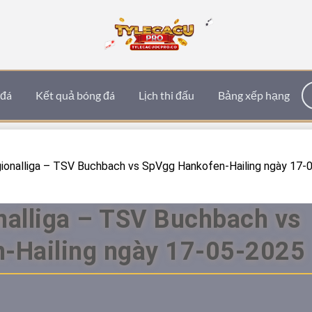
 đá
Kết quả bóng đá
Lịch thi đấu
Bảng xếp hạng
ionalliga – TSV Buchbach vs SpVgg Hankofen-Hailing ngày 17-
alliga – TSV Buchbach vs
-Hailing ngày 17-05-2025