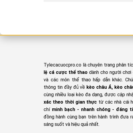
Tylecacuocpro.co là chuyên trang phân tí
lệ cá cược thể thao
dành cho người chơi
và các môn thể thao hấp dẫn khác. Chú
thông tin đầy đủ về
kèo châu Á, kèo châu
cùng nhiều loại kèo đa dạng, được cập nh
xác theo thời gian thực
từ các nhà cái h
chí
minh bạch - nhanh chóng - đáng t
đồng hành cùng bạn trên hành trình đưa r
sáng suốt và hiệu quả nhất.