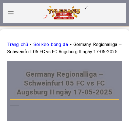
Chuyển
đến
nội
dung
Trang chủ
-
Soi kèo bóng đá
-
Germany Regionalliga –
Schweinfurt 05 FC vs FC Augsburg II ngày 17-05-2025
Germany Regionalliga –
Schweinfurt 05 FC vs FC
Augsburg II ngày 17-05-2025