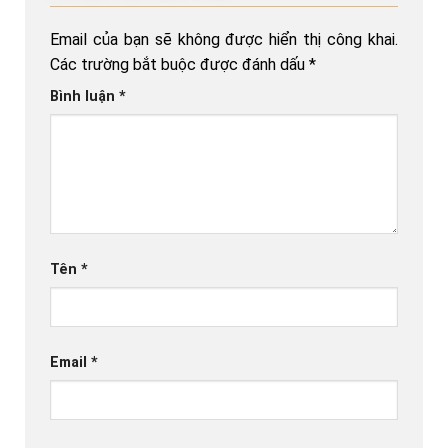
Email của bạn sẽ không được hiển thị công khai.
Các trường bắt buộc được đánh dấu
*
Bình luận
*
Tên
*
Email
*