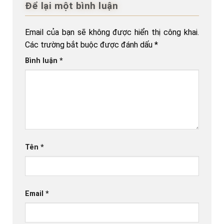
Để lại một bình luận
Email của bạn sẽ không được hiển thị công khai.
Các trường bắt buộc được đánh dấu
*
Bình luận
*
Tên
*
Email
*