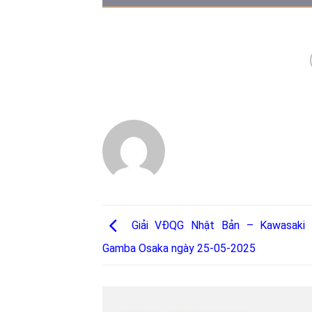
Giải VĐQG Nhật Bản – Kawasaki F
Gamba Osaka ngày 25-05-2025