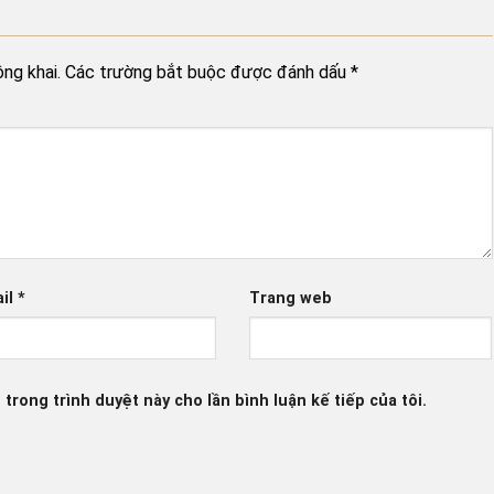
ng khai.
Các trường bắt buộc được đánh dấu
*
il
*
Trang web
 trong trình duyệt này cho lần bình luận kế tiếp của tôi.