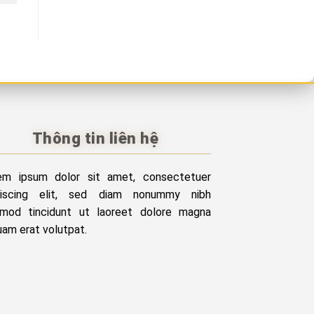
Thông tin liên hệ
em ipsum dolor sit amet, consectetuer
piscing elit, sed diam nonummy nibh
smod tincidunt ut laoreet dolore magna
uam erat volutpat.