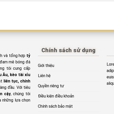
Chính sách sử dụng
ch và tổng hợp
tỷ
 đam mê bóng đá
Lor
Giới thiệu
ng tôi cung cấp
adi
 Âu, kèo tài xỉu
Liên hệ
eui
ật
liên tục, chính
aliq
Quyền riêng tư
àng đầu. Với tiêu
in cậy
, chúng tôi
Điều kiện điều khoản
a những lựa chọn
Chính sách bảo mật