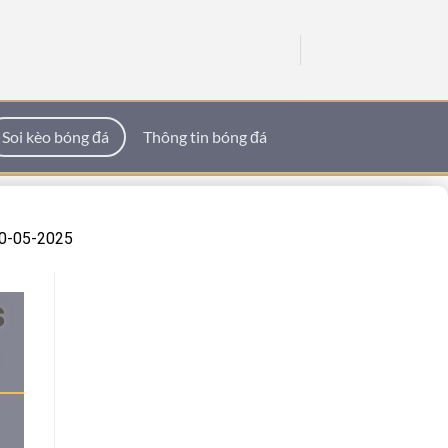
Soi kèo bóng đá
Thông tin bóng đá
10-05-2025
s