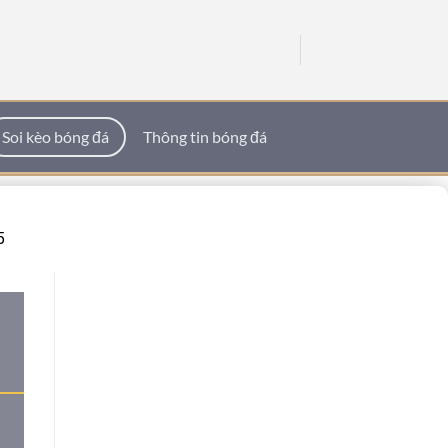
Soi kèo bóng đá
Thông tin bóng đá
5