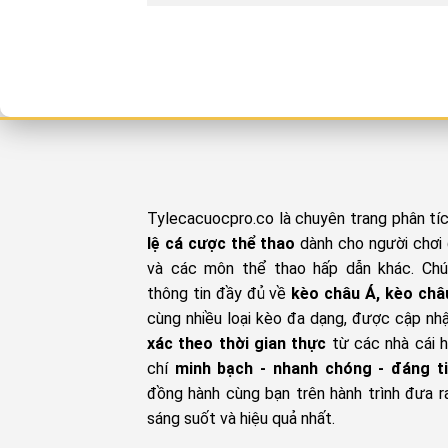
Tylecacuocpro.co là chuyên trang phân tí
lệ cá cược thể thao
dành cho người chơi
và các môn thể thao hấp dẫn khác. Chú
thông tin đầy đủ về
kèo châu Á, kèo châu
cùng nhiều loại kèo đa dạng, được cập nh
xác theo thời gian thực
từ các nhà cái h
chí
minh bạch - nhanh chóng - đáng t
đồng hành cùng bạn trên hành trình đưa r
sáng suốt và hiệu quả nhất.