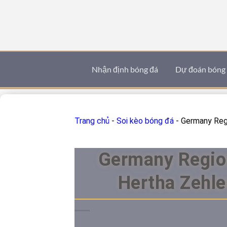
Chuyển
đến
nội
dung
Nhận định bóng đá
Dự đoán bóng
Trang chủ
-
Soi kèo bóng đá
-
Germany Regi
Germany Region
Hertha Zehl