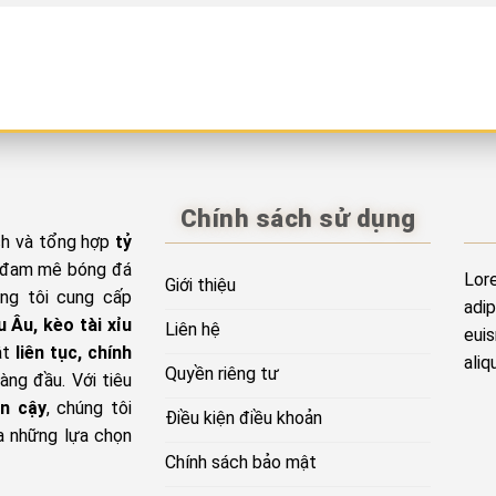
Chính sách sử dụng
ch và tổng hợp
tỷ
 đam mê bóng đá
Lor
Giới thiệu
ng tôi cung cấp
adi
 Âu, kèo tài xỉu
Liên hệ
eui
ật
liên tục, chính
aliq
Quyền riêng tư
àng đầu. Với tiêu
in cậy
, chúng tôi
Điều kiện điều khoản
a những lựa chọn
Chính sách bảo mật