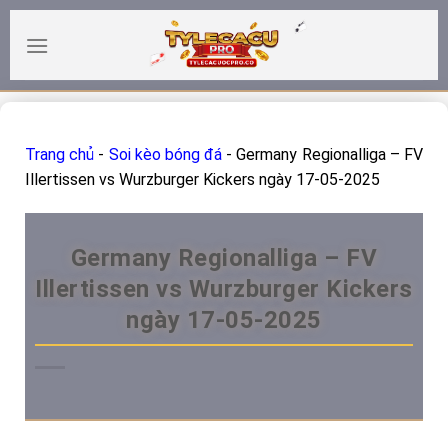
Chuyển
đến
nội
dung
Trang chủ
-
Soi kèo bóng đá
-
Germany Regionalliga – FV
Illertissen vs Wurzburger Kickers ngày 17-05-2025
Germany Regionalliga – FV
Illertissen vs Wurzburger Kickers
ngày 17-05-2025