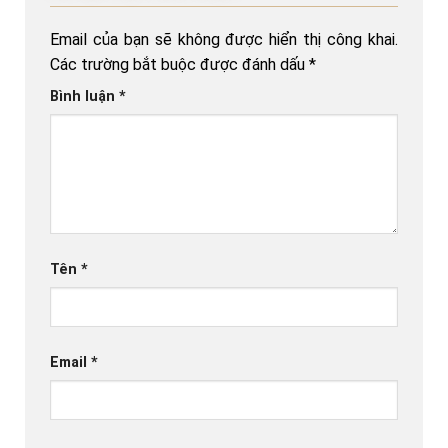
Email của bạn sẽ không được hiển thị công khai.
Các trường bắt buộc được đánh dấu
*
Bình luận
*
Tên
*
Email
*