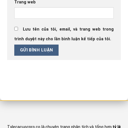
Trang web
Lưu tên của tôi, email, và trang web trong
trình duyệt này cho lần bình luận kế tiếp của tôi.
Tylecacuocpro.co là chuyên trang phân tích và tổng hợp
tỷ lệ