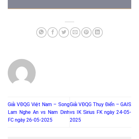
Giải VĐQG Việt Nam – Song
Giải VĐQG Thụy Điển – GAIS
Lam Nghe An vs Nam Dinh
vs IK Sirius FK ngày 24-05-
FC ngày 26-05-2025
2025