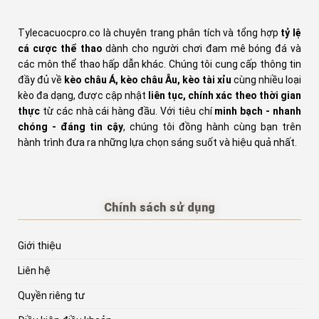
Tylecacuocpro.co là chuyên trang phân tích và tổng hợp
tỷ lệ
cá cược thể thao
dành cho người chơi đam mê bóng đá và
các môn thể thao hấp dẫn khác. Chúng tôi cung cấp thông tin
đầy đủ về
kèo châu Á, kèo châu Âu, kèo tài xỉu
cùng nhiều loại
kèo đa dạng, được cập nhật
liên tục, chính xác theo thời gian
thực
từ các nhà cái hàng đầu. Với tiêu chí
minh bạch - nhanh
chóng - đáng tin cậy
, chúng tôi đồng hành cùng bạn trên
hành trình đưa ra những lựa chọn sáng suốt và hiệu quả nhất.
Chính sách sử dụng
Giới thiệu
Liên hệ
Quyền riêng tư