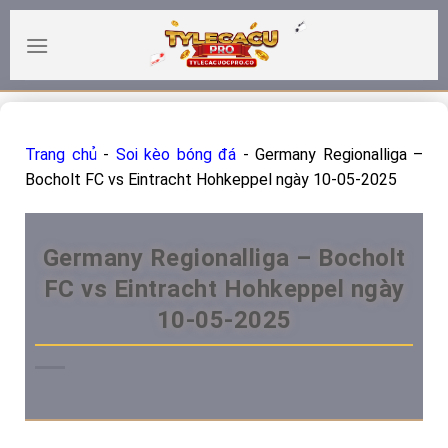
Chuyển
đến
nội
dung
Trang chủ
-
Soi kèo bóng đá
-
Germany Regionalliga –
Bocholt FC vs Eintracht Hohkeppel ngày 10-05-2025
Germany Regionalliga – Bocholt
FC vs Eintracht Hohkeppel ngày
10-05-2025