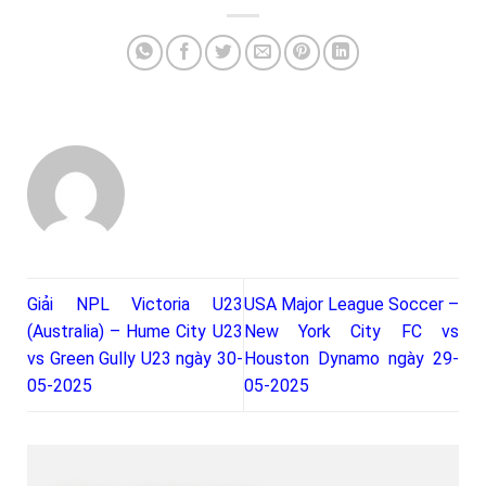
Giải NPL Victoria U23
USA Major League Soccer –
(Australia) – Hume City U23
New York City FC vs
vs Green Gully U23 ngày 30-
Houston Dynamo ngày 29-
05-2025
05-2025