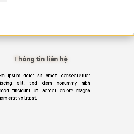
Thông tin liên hệ
em ipsum dolor sit amet, consectetuer
piscing elit, sed diam nonummy nibh
smod tincidunt ut laoreet dolore magna
uam erat volutpat.