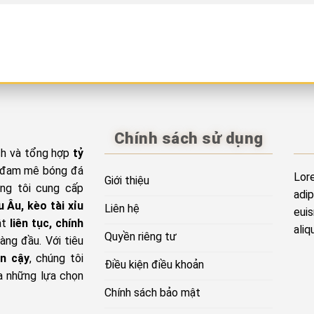
Chính sách sử dụng
ch và tổng hợp
tỷ
 đam mê bóng đá
Lor
Giới thiệu
ng tôi cung cấp
adi
 Âu, kèo tài xỉu
Liên hệ
eui
ật
liên tục, chính
aliq
Quyền riêng tư
àng đầu. Với tiêu
in cậy
, chúng tôi
Điều kiện điều khoản
a những lựa chọn
Chính sách bảo mật