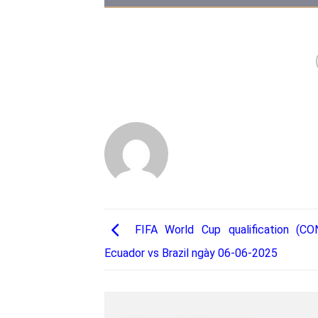
FIFA World Cup qualification (C
Ecuador vs Brazil ngày 06-06-2025