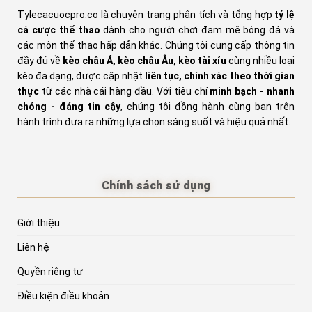
Tylecacuocpro.co là chuyên trang phân tích và tổng hợp
tỷ lệ
cá cược thể thao
dành cho người chơi đam mê bóng đá và
các môn thể thao hấp dẫn khác. Chúng tôi cung cấp thông tin
đầy đủ về
kèo châu Á, kèo châu Âu, kèo tài xỉu
cùng nhiều loại
kèo đa dạng, được cập nhật
liên tục, chính xác theo thời gian
thực
từ các nhà cái hàng đầu. Với tiêu chí
minh bạch - nhanh
chóng - đáng tin cậy
, chúng tôi đồng hành cùng bạn trên
hành trình đưa ra những lựa chọn sáng suốt và hiệu quả nhất.
Chính sách sử dụng
Giới thiệu
Liên hệ
Quyền riêng tư
Điều kiện điều khoản