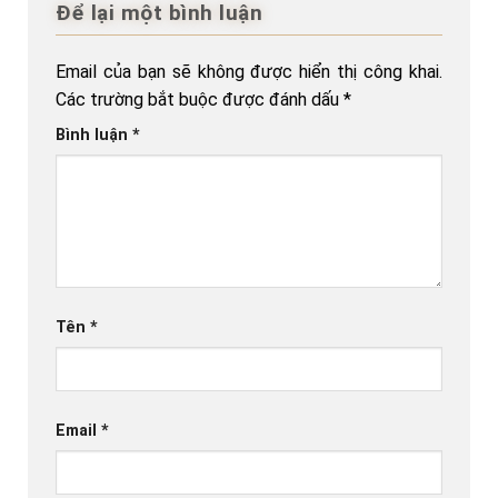
Để lại một bình luận
Email của bạn sẽ không được hiển thị công khai.
Các trường bắt buộc được đánh dấu
*
Bình luận
*
Tên
*
Email
*