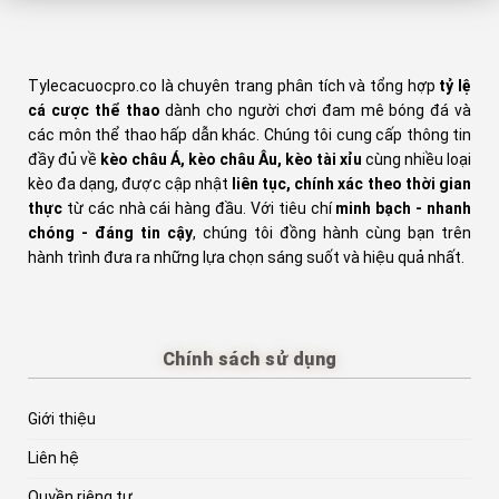
Tylecacuocpro.co là chuyên trang phân tích và tổng hợp
tỷ lệ
cá cược thể thao
dành cho người chơi đam mê bóng đá và
các môn thể thao hấp dẫn khác. Chúng tôi cung cấp thông tin
đầy đủ về
kèo châu Á, kèo châu Âu, kèo tài xỉu
cùng nhiều loại
kèo đa dạng, được cập nhật
liên tục, chính xác theo thời gian
thực
từ các nhà cái hàng đầu. Với tiêu chí
minh bạch - nhanh
chóng - đáng tin cậy
, chúng tôi đồng hành cùng bạn trên
hành trình đưa ra những lựa chọn sáng suốt và hiệu quả nhất.
Chính sách sử dụng
Giới thiệu
Liên hệ
Quyền riêng tư