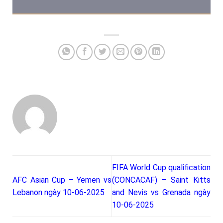
FIFA World Cup qualification
AFC Asian Cup – Yemen vs
(CONCACAF) – Saint Kitts
Lebanon ngày 10-06-2025
and Nevis vs Grenada ngày
10-06-2025