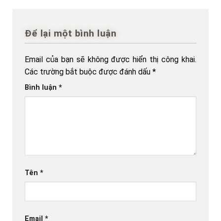
Để lại một bình luận
Email của bạn sẽ không được hiển thị công khai.
Các trường bắt buộc được đánh dấu
*
Bình luận
*
Tên
*
Email
*