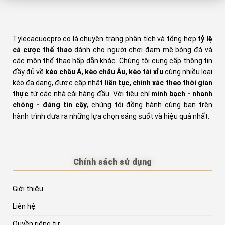
Tylecacuocpro.co là chuyên trang phân tích và tổng hợp
tỷ lệ
cá cược thể thao
dành cho người chơi đam mê bóng đá và
các môn thể thao hấp dẫn khác. Chúng tôi cung cấp thông tin
đầy đủ về
kèo châu Á, kèo châu Âu, kèo tài xỉu
cùng nhiều loại
kèo đa dạng, được cập nhật
liên tục, chính xác theo thời gian
thực
từ các nhà cái hàng đầu. Với tiêu chí
minh bạch - nhanh
chóng - đáng tin cậy
, chúng tôi đồng hành cùng bạn trên
hành trình đưa ra những lựa chọn sáng suốt và hiệu quả nhất.
Chính sách sử dụng
Giới thiệu
Liên hệ
Quyền riêng tư