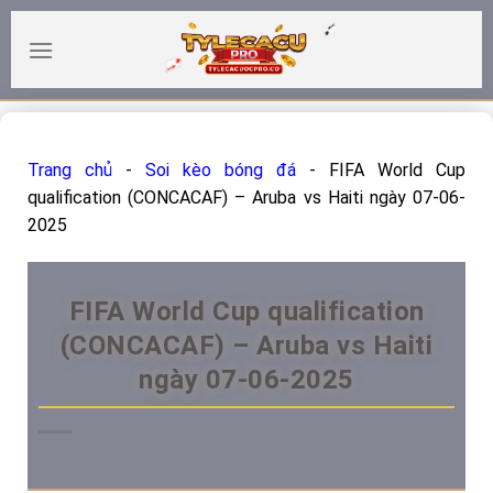
Chuyển
đến
nội
dung
Trang chủ
-
Soi kèo bóng đá
-
FIFA World Cup
qualification (CONCACAF) – Aruba vs Haiti ngày 07-06-
2025
FIFA World Cup qualification
(CONCACAF) – Aruba vs Haiti
ngày 07-06-2025