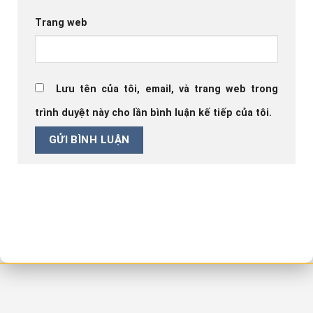
Trang web
Lưu tên của tôi, email, và trang web trong
trình duyệt này cho lần bình luận kế tiếp của tôi.