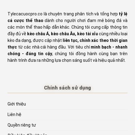
Tylecacuocpro.co là chuyên trang phân tích và tổng hợp
tỷ lệ
cá cược thể thao
dành cho người chơi đam mê bóng đá và
các môn thể thao hấp dẫn khác. Chúng tôi cung cấp thông tin
đầy đủ về
kèo châu Á, kèo châu Âu, kèo tài xỉu
cùng nhiều loại
kèo đa dạng, được cập nhật
liên tục, chính xác theo thời gian
thực
từ các nhà cái hàng đầu. Với tiêu chí
minh bạch - nhanh
chóng - đáng tin cậy
, chúng tôi đồng hành cùng bạn trên
hành trình đưa ra những lựa chọn sáng suốt và hiệu quả nhất.
Chính sách sử dụng
Giới thiệu
Liên hệ
Quyền riêng tư