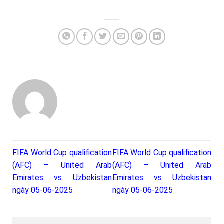
FIFA World Cup qualification
FIFA World Cup qualification
(AFC) – United Arab
(AFC) – United Arab
Emirates vs Uzbekistan
Emirates vs Uzbekistan
ngày 05-06-2025
ngày 05-06-2025