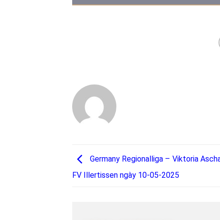
Germany Regionalliga – Viktoria Asch
FV Illertissen ngày 10-05-2025