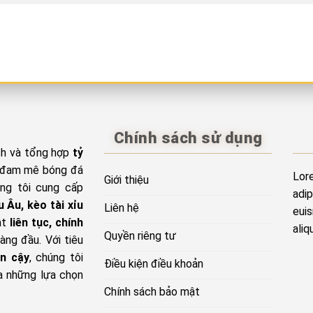
Chính sách sử dụng
ch và tổng hợp
tỷ
 đam mê bóng đá
Lor
Giới thiệu
ng tôi cung cấp
adi
 Âu, kèo tài xỉu
Liên hệ
eui
ật
liên tục, chính
aliq
Quyền riêng tư
àng đầu. Với tiêu
in cậy
, chúng tôi
Điều kiện điều khoản
a những lựa chọn
Chính sách bảo mật