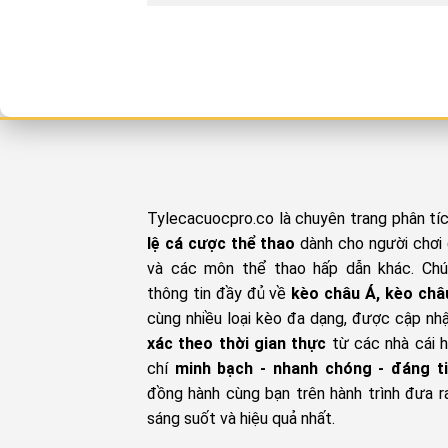
Tylecacuocpro.co là chuyên trang phân tí
lệ cá cược thể thao
dành cho người chơi
và các môn thể thao hấp dẫn khác. Chú
thông tin đầy đủ về
kèo châu Á, kèo châu
cùng nhiều loại kèo đa dạng, được cập nh
xác theo thời gian thực
từ các nhà cái h
chí
minh bạch - nhanh chóng - đáng t
đồng hành cùng bạn trên hành trình đưa r
sáng suốt và hiệu quả nhất.