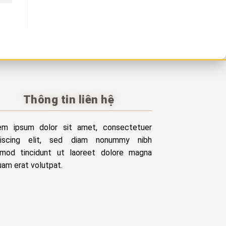
Thông tin liên hệ
em ipsum dolor sit amet, consectetuer
piscing elit, sed diam nonummy nibh
smod tincidunt ut laoreet dolore magna
uam erat volutpat.