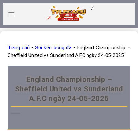
Chuyển
đến
nội
dung
Trang chủ
-
Soi kèo bóng đá
-
England Championship –
Sheffield United vs Sunderland A.F.C ngày 24-05-2025
England Championship –
Sheffield United vs Sunderland
A.F.C ngày 24-05-2025