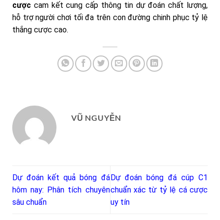
cược
cam kết cung cấp thông tin dự đoán chất lượng,
hỗ trợ người chơi tối đa trên con đường chinh phục tỷ lệ
thắng cược cao.
VŨ NGUYỄN
Dự đoán kết quả bóng đá
Dự đoán bóng đá cúp C1
hôm nay: Phân tích chuyên
chuẩn xác từ tỷ lệ cá cược
sâu chuẩn
uy tín