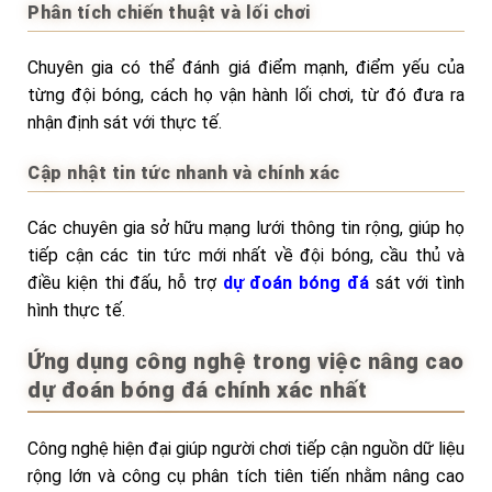
Phân tích chiến thuật và lối chơi
Chuyên gia có thể đánh giá điểm mạnh, điểm yếu của
từng đội bóng, cách họ vận hành lối chơi, từ đó đưa ra
nhận định sát với thực tế.
Cập nhật tin tức nhanh và chính xác
Các chuyên gia sở hữu mạng lưới thông tin rộng, giúp họ
tiếp cận các tin tức mới nhất về đội bóng, cầu thủ và
điều kiện thi đấu, hỗ trợ
dự đoán bóng đá
sát với tình
hình thực tế.
Ứng dụng công nghệ trong việc nâng cao
dự đoán bóng đá chính xác nhất
Công nghệ hiện đại giúp người chơi tiếp cận nguồn dữ liệu
rộng lớn và công cụ phân tích tiên tiến nhằm nâng cao