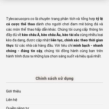
Tylecacuocpro.co là chuyên trang phân tích và tổng hợp
tỷ lệ
cá cược thể thao
dành cho người chơi đam mê bóng đá và
các môn thể thao hấp dẫn khác. Chúng tôi cung cấp thông tin
đầy đủ về
kèo châu Á, kèo châu Âu, kèo tài xỉu
cùng nhiều loại
kèo đa dạng, được cập nhật
liên tục, chính xác theo thời gian
thực
từ các nhà cái hàng đầu. Với tiêu chí
minh bạch - nhanh
chóng - đáng tin cậy
, chúng tôi đồng hành cùng bạn trên
hành trình đưa ra những lựa chọn sáng suốt và hiệu quả nhất.
Chính sách sử dụng
Giới thiệu
Liên hệ
Quyền riêng tư