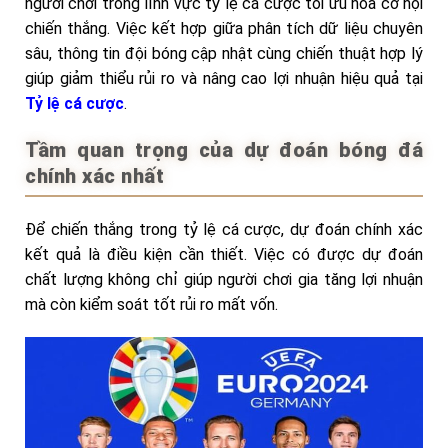
người chơi trong lĩnh vực tỷ lệ cá cược tối ưu hóa cơ hội
chiến thắng. Việc kết hợp giữa phân tích dữ liệu chuyên
sâu, thông tin đội bóng cập nhật cùng chiến thuật hợp lý
giúp giảm thiểu rủi ro và nâng cao lợi nhuận hiệu quả tại
Tỷ lệ cá cược
.
Tầm quan trọng của dự đoán bóng đá
chính xác nhất
Để chiến thắng trong tỷ lệ cá cược, dự đoán chính xác
kết quả là điều kiện cần thiết. Việc có được dự đoán
chất lượng không chỉ giúp người chơi gia tăng lợi nhuận
mà còn kiểm soát tốt rủi ro mất vốn.