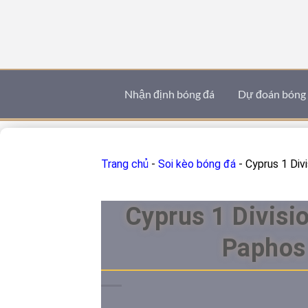
Chuyển
đến
nội
dung
Nhận định bóng đá
Dự đoán bóng
Trang chủ
-
Soi kèo bóng đá
-
Cyprus 1 Div
Cyprus 1 Divisi
Paphos