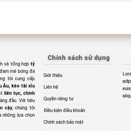
Chính sách sử dụng
ch và tổng hợp
tỷ
 đam mê bóng đá
Lor
Giới thiệu
ng tôi cung cấp
adi
 Âu, kèo tài xỉu
Liên hệ
eui
ật
liên tục, chính
aliq
Quyền riêng tư
àng đầu. Với tiêu
in cậy
, chúng tôi
Điều kiện điều khoản
a những lựa chọn
Chính sách bảo mật