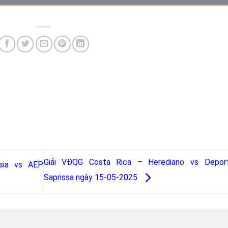
Giải VĐQG Costa Rica – Herediano vs Deport
sia vs AEP
Saprissa ngày 15-05-2025