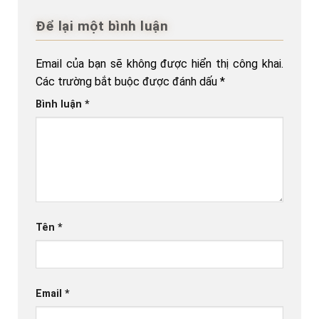
Để lại một bình luận
Email của bạn sẽ không được hiển thị công khai.
Các trường bắt buộc được đánh dấu
*
Bình luận
*
Tên
*
Email
*