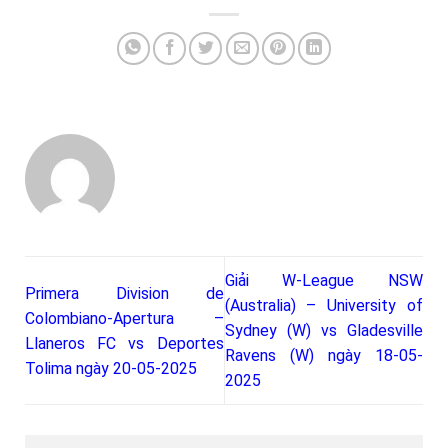
Giải W-League NSW
Primera Division de
(Australia) – University of
Colombiano-Apertura –
Sydney (W) vs Gladesville
Llaneros FC vs Deportes
Ravens (W) ngày 18-05-
Tolima ngày 20-05-2025
2025