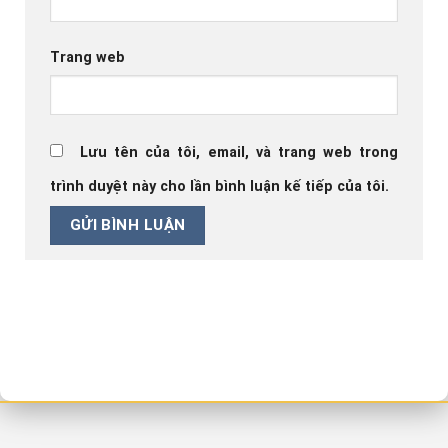
Trang web
Lưu tên của tôi, email, và trang web trong
trình duyệt này cho lần bình luận kế tiếp của tôi.