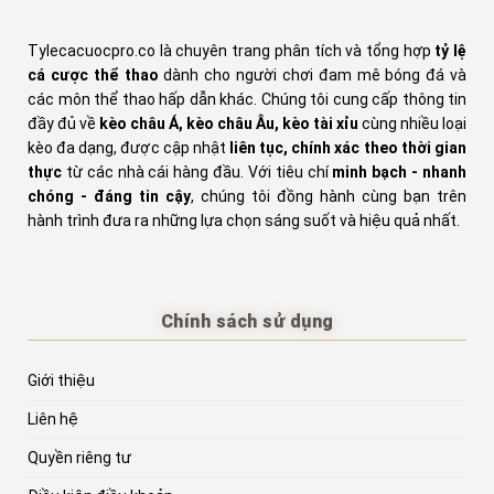
Tylecacuocpro.co là chuyên trang phân tích và tổng hợp
tỷ lệ
cá cược thể thao
dành cho người chơi đam mê bóng đá và
các môn thể thao hấp dẫn khác. Chúng tôi cung cấp thông tin
đầy đủ về
kèo châu Á, kèo châu Âu, kèo tài xỉu
cùng nhiều loại
kèo đa dạng, được cập nhật
liên tục, chính xác theo thời gian
thực
từ các nhà cái hàng đầu. Với tiêu chí
minh bạch - nhanh
chóng - đáng tin cậy
, chúng tôi đồng hành cùng bạn trên
hành trình đưa ra những lựa chọn sáng suốt và hiệu quả nhất.
Chính sách sử dụng
Giới thiệu
Liên hệ
Quyền riêng tư