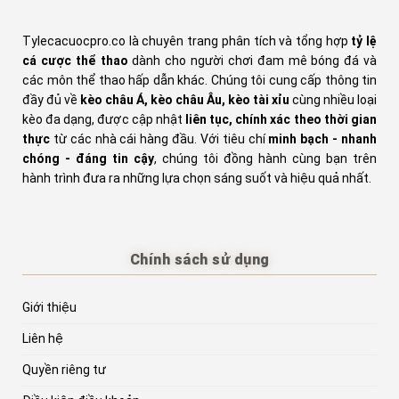
Tylecacuocpro.co là chuyên trang phân tích và tổng hợp
tỷ lệ
cá cược thể thao
dành cho người chơi đam mê bóng đá và
các môn thể thao hấp dẫn khác. Chúng tôi cung cấp thông tin
đầy đủ về
kèo châu Á, kèo châu Âu, kèo tài xỉu
cùng nhiều loại
kèo đa dạng, được cập nhật
liên tục, chính xác theo thời gian
thực
từ các nhà cái hàng đầu. Với tiêu chí
minh bạch - nhanh
chóng - đáng tin cậy
, chúng tôi đồng hành cùng bạn trên
hành trình đưa ra những lựa chọn sáng suốt và hiệu quả nhất.
Chính sách sử dụng
Giới thiệu
Liên hệ
Quyền riêng tư