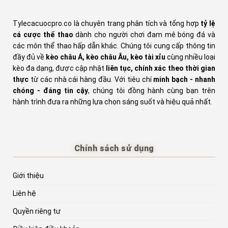
Tylecacuocpro.co là chuyên trang phân tích và tổng hợp
tỷ lệ
cá cược thể thao
dành cho người chơi đam mê bóng đá và
các môn thể thao hấp dẫn khác. Chúng tôi cung cấp thông tin
đầy đủ về
kèo châu Á, kèo châu Âu, kèo tài xỉu
cùng nhiều loại
kèo đa dạng, được cập nhật
liên tục, chính xác theo thời gian
thực
từ các nhà cái hàng đầu. Với tiêu chí
minh bạch - nhanh
chóng - đáng tin cậy
, chúng tôi đồng hành cùng bạn trên
hành trình đưa ra những lựa chọn sáng suốt và hiệu quả nhất.
Chính sách sử dụng
Giới thiệu
Liên hệ
Quyền riêng tư