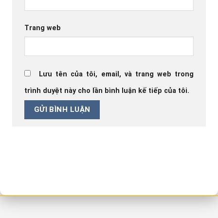
Trang web
Lưu tên của tôi, email, và trang web trong
trình duyệt này cho lần bình luận kế tiếp của tôi.