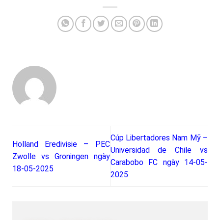
Cúp Libertadores Nam Mỹ –
Holland Eredivisie – PEC
Universidad de Chile vs
Zwolle vs Groningen ngày
Carabobo FC ngày 14-05-
18-05-2025
2025