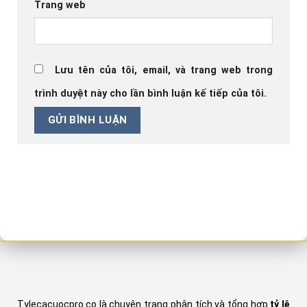
Trang web
Lưu tên của tôi, email, và trang web trong
trình duyệt này cho lần bình luận kế tiếp của tôi.
Tylecacuocpro.co là chuyên trang phân tích và tổng hợp
tỷ lệ