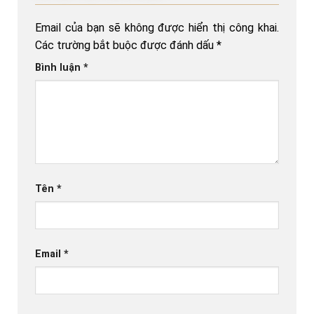
Email của bạn sẽ không được hiển thị công khai.
Các trường bắt buộc được đánh dấu
*
Bình luận
*
Tên
*
Email
*