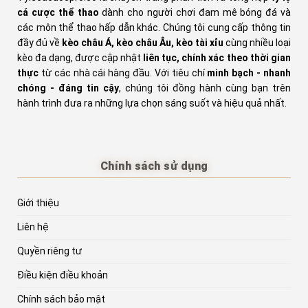
cá cược thể thao
dành cho người chơi đam mê bóng đá và
các môn thể thao hấp dẫn khác. Chúng tôi cung cấp thông tin
đầy đủ về
kèo châu Á, kèo châu Âu, kèo tài xỉu
cùng nhiều loại
kèo đa dạng, được cập nhật
liên tục, chính xác theo thời gian
thực
từ các nhà cái hàng đầu. Với tiêu chí
minh bạch - nhanh
chóng - đáng tin cậy
, chúng tôi đồng hành cùng bạn trên
hành trình đưa ra những lựa chọn sáng suốt và hiệu quả nhất.
Chính sách sử dụng
Giới thiệu
Liên hệ
Quyền riêng tư
Điều kiện điều khoản
Chính sách bảo mật