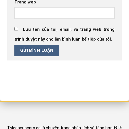
Trang web
Lưu tên của tôi, email, và trang web trong
trình duyệt này cho lần bình luận kế tiếp của tôi.
Tylecacuocpro.co là chuyên trang phân tích và tổng hợp
tỷ lệ