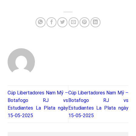
Cúp Libertadores Nam Mỹ –
Cúp Libertadores Nam Mỹ –
Botafogo RJ vs
Botafogo RJ vs
Estudiantes La Plata ngày
Estudiantes La Plata ngày
15-05-2025
15-05-2025