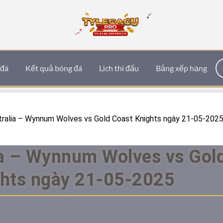
 đá
Kết quả bóng đá
Lịch thi đấu
Bảng xếp hạng
tralia – Wynnum Wolves vs Gold Coast Knights ngày 21-05-202
ia – Wynnum Wolves vs Gol
ghts ngày 21-05-2025