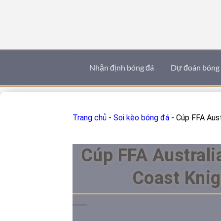
Chuyển
đến
nội
dung
Nhận định bóng đá
Dự đoán bóng
Trang chủ
-
Soi kèo bóng đá
-
Cúp FFA Aus
Cúp FFA Austral
Coast Kni