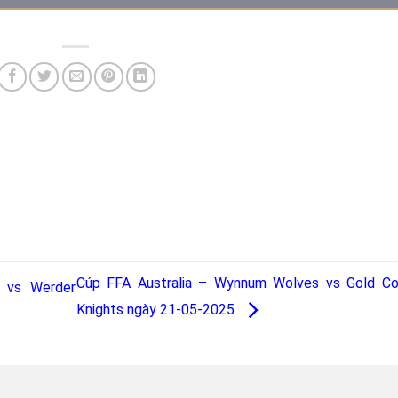
Cúp FFA Australia – Wynnum Wolves vs Gold Co
 vs Werder
Knights ngày 21-05-2025