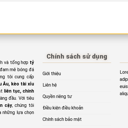
Chính sách sử dụng
ch và tổng hợp
tỷ
 đam mê bóng đá
Lor
Giới thiệu
ng tôi cung cấp
adi
 Âu, kèo tài xỉu
Liên hệ
eui
ật
liên tục, chính
aliq
Quyền riêng tư
àng đầu. Với tiêu
in cậy
, chúng tôi
Điều kiện điều khoản
a những lựa chọn
Chính sách bảo mật