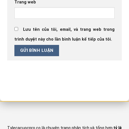
Trang web
Lưu tên của tôi, email, và trang web trong
trình duyệt này cho lần bình luận kế tiếp của tôi.
Tylecacuocpro.co là chuyên trang phân tích và tổng hợp
tỷ lệ