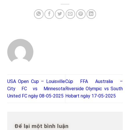
USA Open Cup – Louisville
Cúp FFA Australia –
City FC vs Minnesota
Riverside Olympic vs South
United FC ngày 08-05-2025
Hobart ngày 17-05-2025
Để lại một bình luận