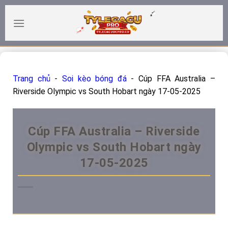
Chuyển
đến
nội
dung
Trang chủ
-
Soi kèo bóng đá
-
Cúp FFA Australia –
Riverside Olympic vs South Hobart ngày 17-05-2025
Cúp FFA Australia – Riverside
Olympic vs South Hobart ngày
17-05-2025