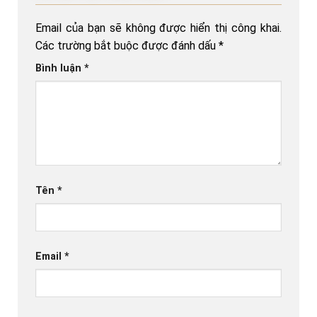
Email của bạn sẽ không được hiển thị công khai.
Các trường bắt buộc được đánh dấu
*
Bình luận
*
Tên
*
Email
*