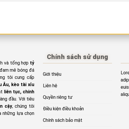
Chính sách sử dụng
ch và tổng hợp
tỷ
 đam mê bóng đá
Lor
Giới thiệu
ng tôi cung cấp
adi
 Âu, kèo tài xỉu
Liên hệ
eui
ật
liên tục, chính
aliq
Quyền riêng tư
àng đầu. Với tiêu
in cậy
, chúng tôi
Điều kiện điều khoản
a những lựa chọn
Chính sách bảo mật