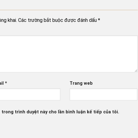
ng khai.
Các trường bắt buộc được đánh dấu
*
il
*
Trang web
 trong trình duyệt này cho lần bình luận kế tiếp của tôi.