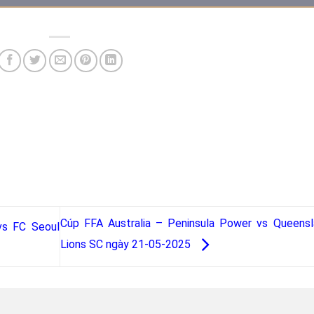
Cúp FFA Australia – Peninsula Power vs Queensl
s FC Seoul
Lions SC ngày 21-05-2025