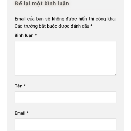
Để lại một bình luận
Email của bạn sẽ không được hiển thị công khai.
Các trường bắt buộc được đánh dấu
*
Bình luận
*
Tên
*
Email
*