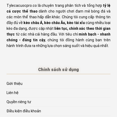
Tylecacuocpro.co là chuyên trang phân tích và tổng hợp
tỷ lệ
cá cược thể thao
dành cho người chơi đam mê bóng đá và
các môn thể thao hấp dẫn khác. Chúng tôi cung cấp thông tin
đầy đủ về
kèo châu Á, kèo châu Âu, kèo tài xỉu
cùng nhiều loại
kèo đa dạng, được cập nhật
liên tục, chính xác theo thời gian
thực
từ các nhà cái hàng đầu. Với tiêu chí
minh bạch - nhanh
chóng - đáng tin cậy
, chúng tôi đồng hành cùng bạn trên
hành trình đưa ra những lựa chọn sáng suốt và hiệu quả nhất.
Chính sách sử dụng
Giới thiệu
Liên hệ
Quyền riêng tư
Điều kiện điều khoản