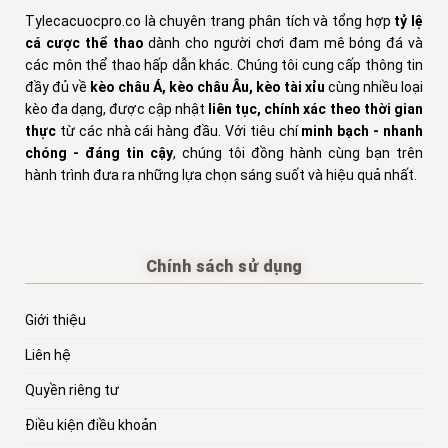
Tylecacuocpro.co là chuyên trang phân tích và tổng hợp
tỷ lệ
cá cược thể thao
dành cho người chơi đam mê bóng đá và
các môn thể thao hấp dẫn khác. Chúng tôi cung cấp thông tin
đầy đủ về
kèo châu Á, kèo châu Âu, kèo tài xỉu
cùng nhiều loại
kèo đa dạng, được cập nhật
liên tục, chính xác theo thời gian
thực
từ các nhà cái hàng đầu. Với tiêu chí
minh bạch - nhanh
chóng - đáng tin cậy
, chúng tôi đồng hành cùng bạn trên
hành trình đưa ra những lựa chọn sáng suốt và hiệu quả nhất.
Chính sách sử dụng
Giới thiệu
Liên hệ
Quyền riêng tư
Điều kiện điều khoản