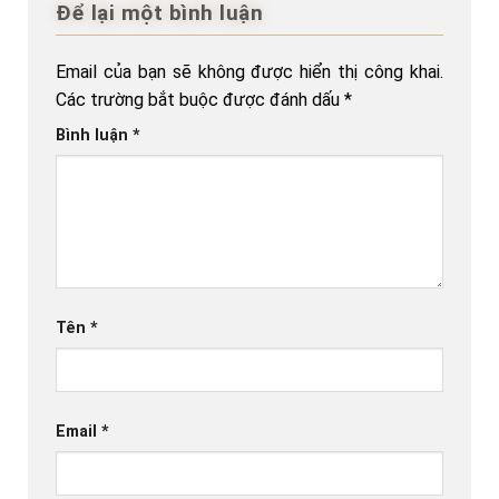
Để lại một bình luận
Email của bạn sẽ không được hiển thị công khai.
Các trường bắt buộc được đánh dấu
*
Bình luận
*
Tên
*
Email
*