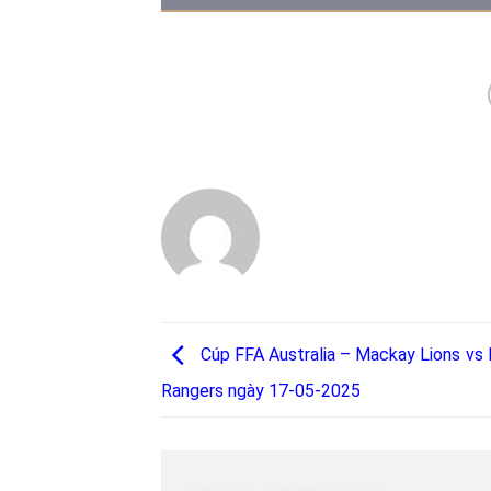
Cúp FFA Australia – Mackay Lions vs 
Rangers ngày 17-05-2025