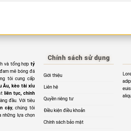
Chính sách sử dụng
ch và tổng hợp
tỷ
 đam mê bóng đá
Lor
Giới thiệu
ng tôi cung cấp
adi
 Âu, kèo tài xỉu
Liên hệ
eui
ật
liên tục, chính
aliq
Quyền riêng tư
àng đầu. Với tiêu
in cậy
, chúng tôi
Điều kiện điều khoản
a những lựa chọn
Chính sách bảo mật