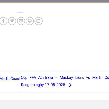
Cúp FFA Australia – Mackay Lions vs Marlin Co
Marlin Coast
Rangers ngày 17-05-2025