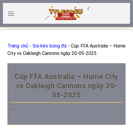
Chuyển
đến
nội
dung
Trang chủ
-
Soi kèo bóng đá
-
Cúp FFA Australia – Hume
City vs Oakleigh Cannons ngày 20-05-2025
Cúp FFA Australia – Hume City
vs Oakleigh Cannons ngày 20-
05-2025