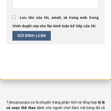
Lưu tên của tôi, email, và trang web trong
trình duyệt này cho lần bình luận kế tiếp của tôi.
Tylecacuocpro.co là chuyên trang phân tích và tổng hợp
tỷ lệ
cá cược thể thao
dành cho người chơi đam mê bóng đá và