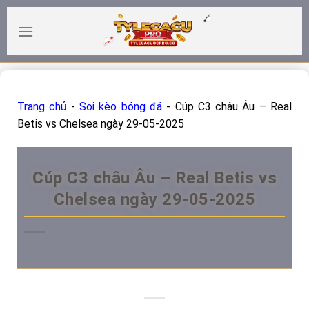
Chuyển
đến
nội
dung
Trang chủ
-
Soi kèo bóng đá
-
Cúp C3 châu Âu – Real
Betis vs Chelsea ngày 29-05-2025
Cúp C3 châu Âu – Real Betis vs
Chelsea ngày 29-05-2025