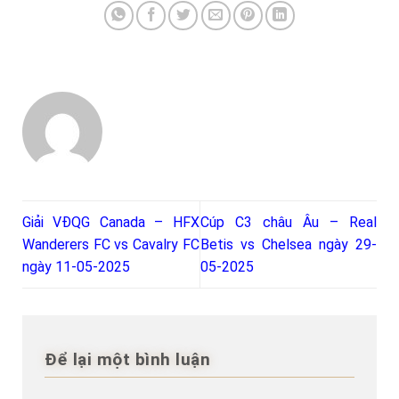
Giải VĐQG Canada – HFX
Cúp C3 châu Âu – Real
Wanderers FC vs Cavalry FC
Betis vs Chelsea ngày 29-
ngày 11-05-2025
05-2025
Để lại một bình luận