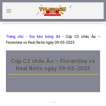
Chuyển
đến
nội
dung
Trang chủ
-
Soi kèo bóng đá
-
Cúp C3 châu Âu –
Fiorentina vs Real Betis ngày 09-05-2025
Cúp C3 châu Âu – Fiorentina vs
Real Betis ngày 09-05-2025