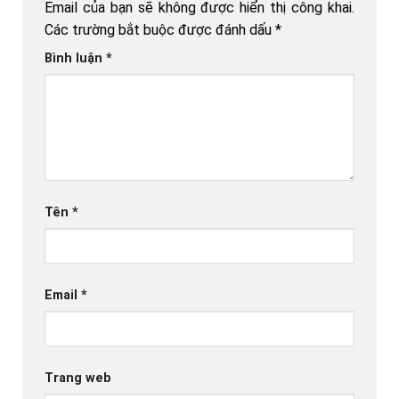
Email của bạn sẽ không được hiển thị công khai.
Các trường bắt buộc được đánh dấu
*
Bình luận
*
Tên
*
Email
*
Trang web