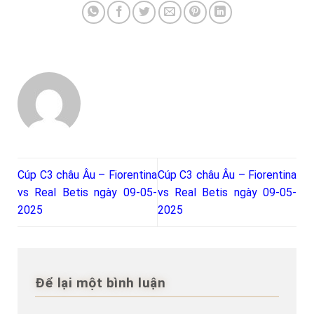
Cúp C3 châu Âu – Fiorentina
Cúp C3 châu Âu – Fiorentina
vs Real Betis ngày 09-05-
vs Real Betis ngày 09-05-
2025
2025
Để lại một bình luận