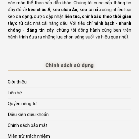
các môn thể thao hấp dẫn khác. Chúng tôi cung cấp thông tin
đầy đủ về
kèo châu Á, kèo châu Âu, kèo tài xỉu
cùng nhiều loại
kèo đa dạng, được cập nhật
liên tục, chính xác theo thời gian
thực
từ các nhà cái hàng đầu. Với tiêu chí
minh bạch - nhanh
chóng - đáng tin cậy
, chúng tôi đồng hành cùng bạn trên
hành trình đưa ra những lựa chọn sáng suốt và hiệu quả nhất.
Chính sách sử dụng
Giới thiệu
Liên hệ
Quyền riêng tư
Điều kiện điều khoản
Chính sách bảo mật
Miễn trừ trách nhiệm