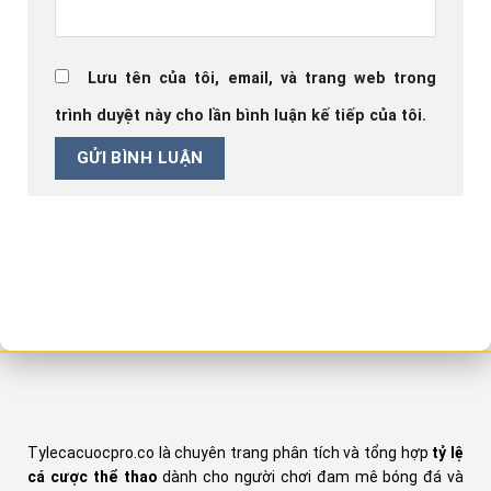
Lưu tên của tôi, email, và trang web trong
trình duyệt này cho lần bình luận kế tiếp của tôi.
Tylecacuocpro.co là chuyên trang phân tích và tổng hợp
tỷ lệ
cá cược thể thao
dành cho người chơi đam mê bóng đá và