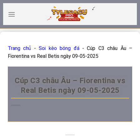
Chuyển
đến
nội
dung
Trang chủ
-
Soi kèo bóng đá
-
Cúp C3 châu Âu –
Fiorentina vs Real Betis ngày 09-05-2025
Cúp C3 châu Âu – Fiorentina vs
Real Betis ngày 09-05-2025