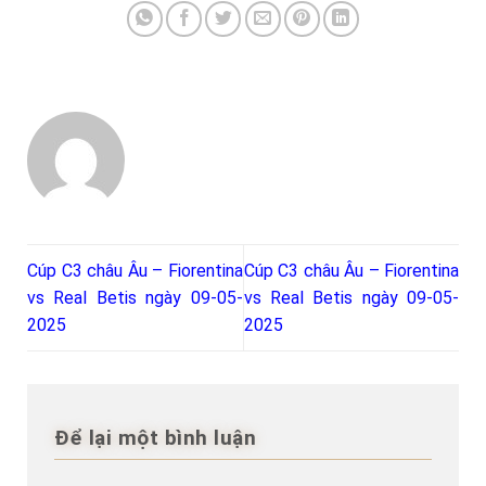
Cúp C3 châu Âu – Fiorentina
Cúp C3 châu Âu – Fiorentina
vs Real Betis ngày 09-05-
vs Real Betis ngày 09-05-
2025
2025
Để lại một bình luận