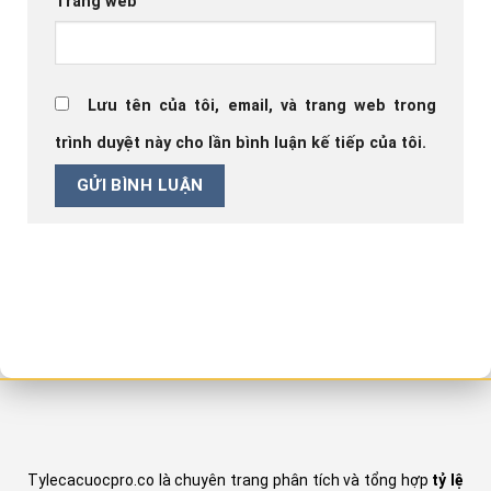
Trang web
Lưu tên của tôi, email, và trang web trong
trình duyệt này cho lần bình luận kế tiếp của tôi.
Tylecacuocpro.co là chuyên trang phân tích và tổng hợp
tỷ lệ