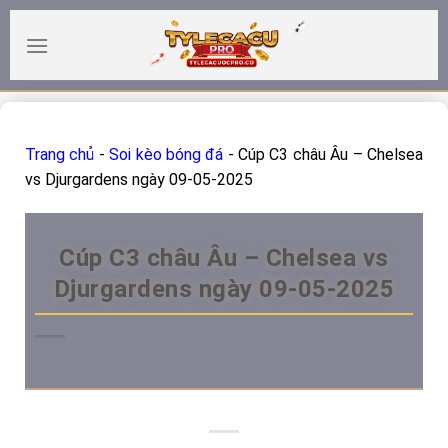
Chuyển
đến
nội
dung
Trang chủ
-
Soi kèo bóng đá
-
Cúp C3 châu Âu – Chelsea
vs Djurgardens ngày 09-05-2025
Cúp C3 châu Âu – Chelsea vs
Djurgardens ngày 09-05-2025