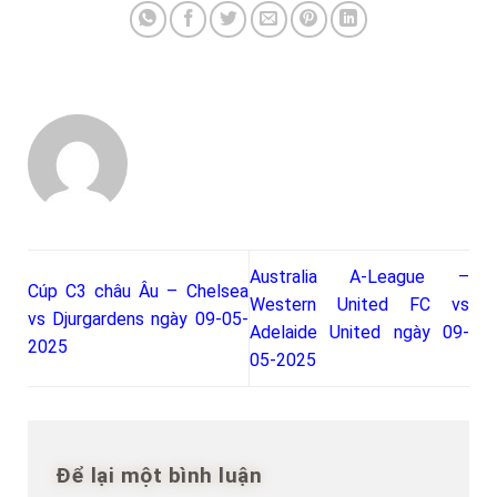
Australia A-League –
Cúp C3 châu Âu – Chelsea
Western United FC vs
vs Djurgardens ngày 09-05-
Adelaide United ngày 09-
2025
05-2025
Để lại một bình luận