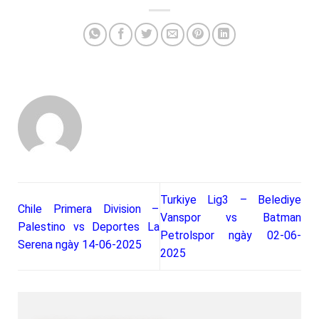
Turkiye Lig3 – Belediye
Chile Primera Division –
Vanspor vs Batman
Palestino vs Deportes La
Petrolspor ngày 02-06-
Serena ngày 14-06-2025
2025