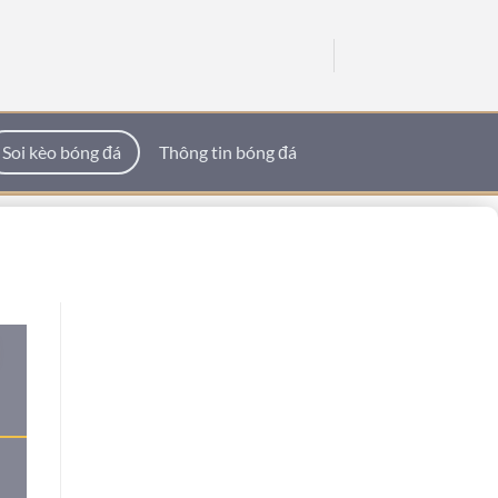
Soi kèo bóng đá
Thông tin bóng đá