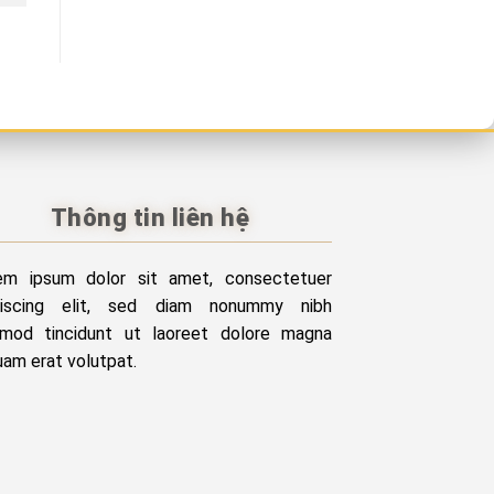
Thông tin liên hệ
em ipsum dolor sit amet, consectetuer
piscing elit, sed diam nonummy nibh
smod tincidunt ut laoreet dolore magna
uam erat volutpat.