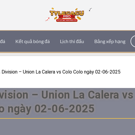
 đá
Kết quả bóng đá
Lịch thi đấu
Bảng xếp hạng
a Division – Union La Calera vs Colo Colo ngày 02-06-2025
vision – Union La Calera vs
lo ngày 02-06-2025