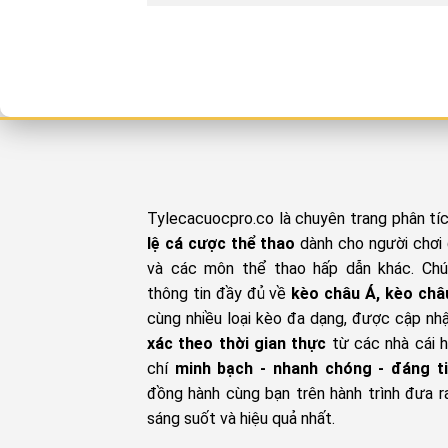
Tylecacuocpro.co là chuyên trang phân tí
lệ cá cược thể thao
dành cho người chơi
và các môn thể thao hấp dẫn khác. Chú
thông tin đầy đủ về
kèo châu Á, kèo châu
cùng nhiều loại kèo đa dạng, được cập nh
xác theo thời gian thực
từ các nhà cái h
chí
minh bạch - nhanh chóng - đáng t
đồng hành cùng bạn trên hành trình đưa r
sáng suốt và hiệu quả nhất.