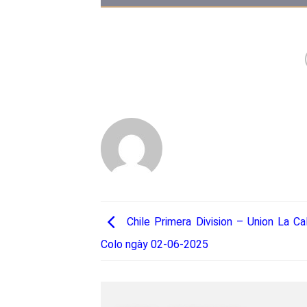
Chile Primera Division – Union La Ca
Colo ngày 02-06-2025