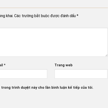
ng khai.
Các trường bắt buộc được đánh dấu
*
il
*
Trang web
 trong trình duyệt này cho lần bình luận kế tiếp của tôi.