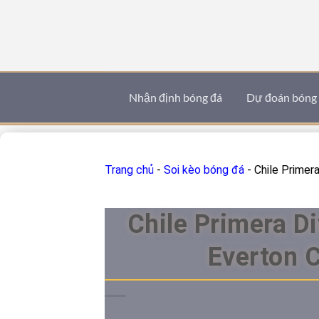
Chuyển
đến
nội
dung
Nhận định bóng đá
Dự đoán bóng
Trang chủ
-
Soi kèo bóng đá
-
Chile Primer
Chile Primera D
Everton 