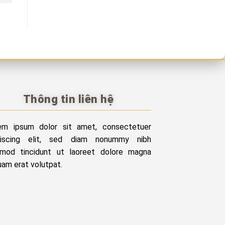
Thông tin liên hệ
em ipsum dolor sit amet, consectetuer
piscing elit, sed diam nonummy nibh
smod tincidunt ut laoreet dolore magna
uam erat volutpat.