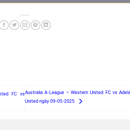
Australia A-League – Western United FC vs Adel
ited FC vs
United ngày 09-05-2025