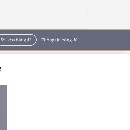
Soi kèo bóng đá
Thông tin bóng đá
5