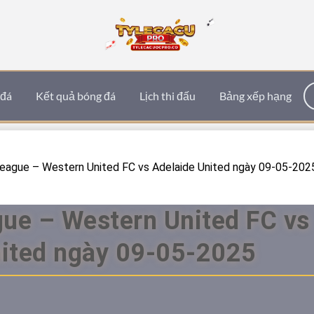
 đá
Kết quả bóng đá
Lịch thi đấu
Bảng xếp hạng
League – Western United FC vs Adelaide United ngày 09-05-202
gue – Western United FC vs
nited ngày 09-05-2025