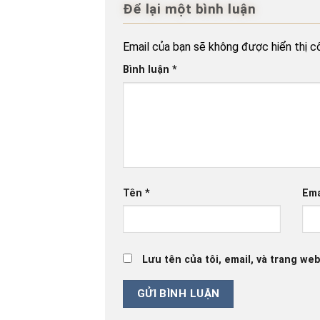
Để lại một bình luận
Email của bạn sẽ không được hiển thị cô
Bình luận
*
Tên
*
Ema
Lưu tên của tôi, email, và trang web