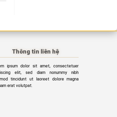
Thông tin liên hệ
em ipsum dolor sit amet, consectetuer
piscing elit, sed diam nonummy nibh
smod tincidunt ut laoreet dolore magna
uam erat volutpat.