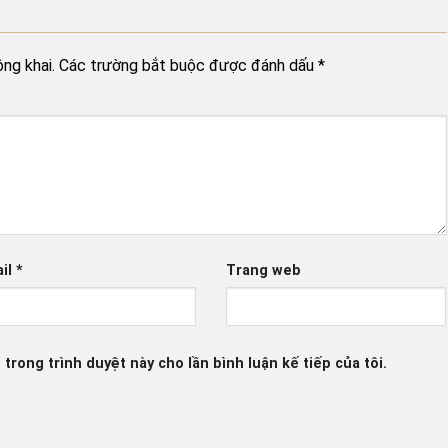
ng khai.
Các trường bắt buộc được đánh dấu
*
il
*
Trang web
 trong trình duyệt này cho lần bình luận kế tiếp của tôi.