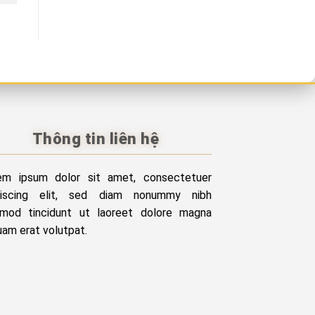
Thông tin liên hệ
em ipsum dolor sit amet, consectetuer
piscing elit, sed diam nonummy nibh
smod tincidunt ut laoreet dolore magna
uam erat volutpat.