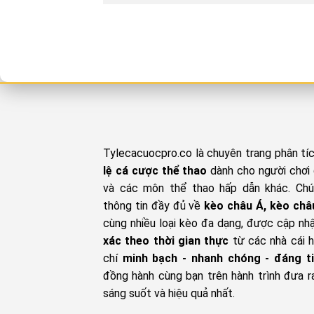
Tylecacuocpro.co là chuyên trang phân tí
lệ cá cược thể thao
dành cho người chơi
và các môn thể thao hấp dẫn khác. Chú
thông tin đầy đủ về
kèo châu Á, kèo châu
cùng nhiều loại kèo đa dạng, được cập nh
xác theo thời gian thực
từ các nhà cái h
chí
minh bạch - nhanh chóng - đáng t
đồng hành cùng bạn trên hành trình đưa r
sáng suốt và hiệu quả nhất.