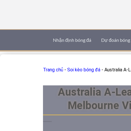
Chuyển
đến
nội
dung
Nhận định bóng đá
Dự đoán bóng
Trang chủ
-
Soi kèo bóng đá
-
Australia A-
Australia A-Le
Melbourne V