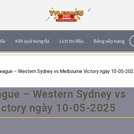
 đá
Kết quả bóng đá
Lịch thi đấu
Bảng xếp hạng
League – Western Sydney vs Melbourne Victory ngày 10-05-202
ague – Western Sydney vs
ictory ngày 10-05-2025