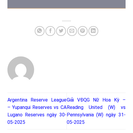
Argentina Reserve League
Giải VĐQG Nữ Hoa Kỳ –
– Yupanqui Reserves vs CA
Reading United (W) vs
Lugano Reserves ngày 30-
Pennsylvania (W) ngày 31-
05-2025
05-2025