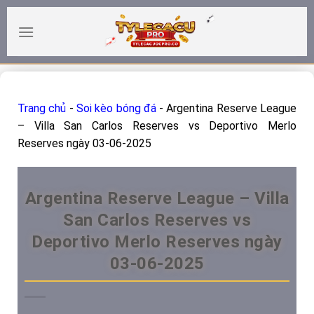
Chuyển
đến
nội
dung
Trang chủ
-
Soi kèo bóng đá
-
Argentina Reserve League
– Villa San Carlos Reserves vs Deportivo Merlo
Reserves ngày 03-06-2025
Argentina Reserve League – Villa
San Carlos Reserves vs
Deportivo Merlo Reserves ngày
03-06-2025