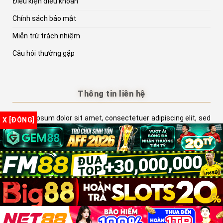
Điều kiện điều khoản
Chính sách bảo mật
Miễn trừ trách nhiệm
Câu hỏi thường gặp
Thông tin liên hệ
Lorem ipsum dolor sit amet, consectetuer adipiscing elit, sed
X [ĐÓNG]
diam nonummy nibh euismod tincidunt ut laoreet dolore
magna aliquam erat volutpat.
Copyright 2026 ©
Flatsome Theme