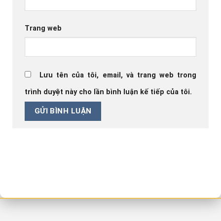
Trang web
Lưu tên của tôi, email, và trang web trong
trình duyệt này cho lần bình luận kế tiếp của tôi.