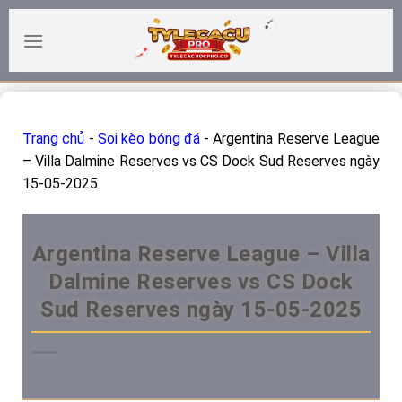
Chuyển
đến
nội
dung
Trang chủ
-
Soi kèo bóng đá
-
Argentina Reserve League
– Villa Dalmine Reserves vs CS Dock Sud Reserves ngày
15-05-2025
Argentina Reserve League – Villa
Dalmine Reserves vs CS Dock
Sud Reserves ngày 15-05-2025