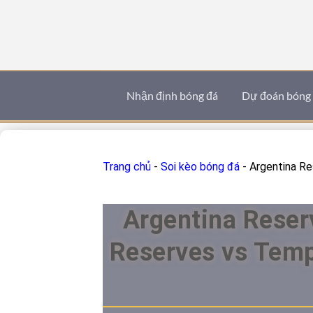
Chuyển
đến
nội
dung
Nhận định bóng đá
Dự đoán bóng
Trang chủ
-
Soi kèo bóng đá
-
Argentina R
Argentina Reser
Reserves vs Temp