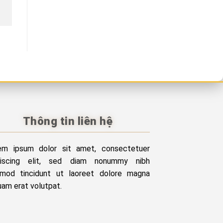
Thông tin liên hệ
em ipsum dolor sit amet, consectetuer
piscing elit, sed diam nonummy nibh
smod tincidunt ut laoreet dolore magna
uam erat volutpat.