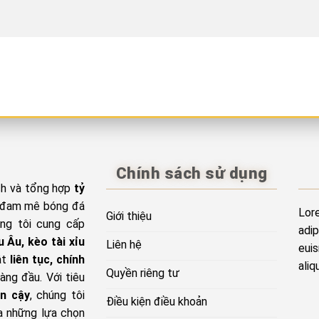
Chính sách sử dụng
ch và tổng hợp
tỷ
 đam mê bóng đá
Lor
Giới thiệu
ng tôi cung cấp
adi
 Âu, kèo tài xỉu
Liên hệ
eui
ật
liên tục, chính
aliq
Quyền riêng tư
àng đầu. Với tiêu
in cậy
, chúng tôi
Điều kiện điều khoản
a những lựa chọn