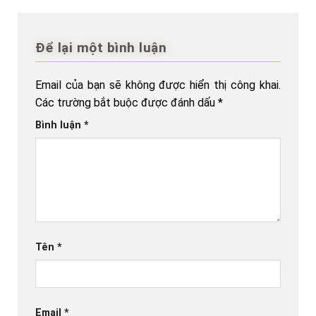
Để lại một bình luận
Email của bạn sẽ không được hiển thị công khai.
Các trường bắt buộc được đánh dấu
*
Bình luận
*
Tên
*
Email
*