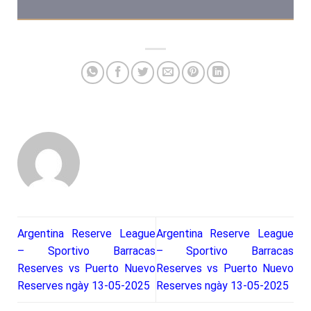
Argentina Reserve League
Argentina Reserve League
– Sportivo Barracas
– Sportivo Barracas
Reserves vs Puerto Nuevo
Reserves vs Puerto Nuevo
Reserves ngày 13-05-2025
Reserves ngày 13-05-2025