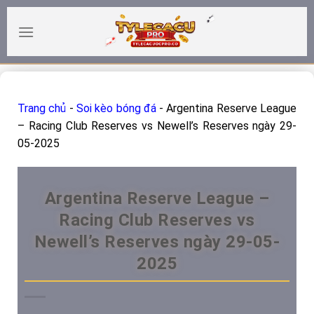
Chuyển
đến
nội
dung
Trang chủ
-
Soi kèo bóng đá
-
Argentina Reserve League
– Racing Club Reserves vs Newell’s Reserves ngày 29-
05-2025
Argentina Reserve League –
Racing Club Reserves vs
Newell’s Reserves ngày 29-05-
2025