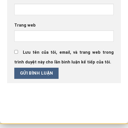
Trang web
Lưu tên của tôi, email, và trang web trong
trình duyệt này cho lần bình luận kế tiếp của tôi.