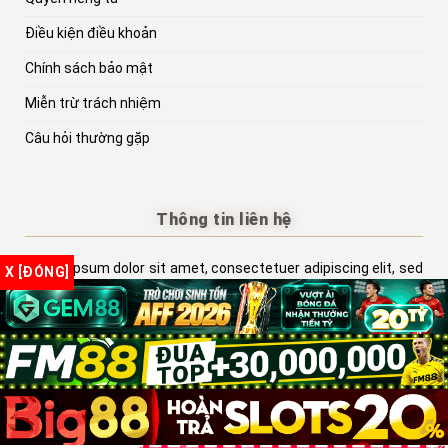
Điều kiện điều khoản
Chính sách bảo mật
Miễn trừ trách nhiệm
Câu hỏi thường gặp
Thông tin liên hệ
Lorem ipsum dolor sit amet, consectetuer adipiscing elit, sed
X [ĐÓNG]
diam nonummy nibh euismod tincidunt ut laoreet dolore
magna aliquam erat volutpat.