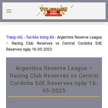
Chuyển
đến
nội
dung
Trang chủ
-
Soi kèo bóng đá
-
Argentina Reserve League
– Racing Club Reserves vs Central Cordoba SdE
Reserves ngày 16-05-2025
Argentina Reserve League –
Racing Club Reserves vs Central
Cordoba SdE Reserves ngày 16-
05-2025